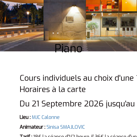
Piano
Cours individuels au choix d'une 
Horaires à la carte
Du 21 Septembre 2026 jusqu'au 
Lieu :
MJC Calonne
Animateur :
Sinisa SMAJLOVIC
Tarif :
18€ la séance d'1/2 heure // 36€ la séance d'u