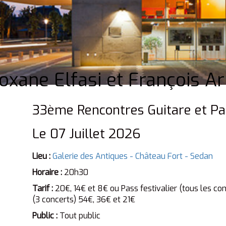
oxane Elfasi et François Ar
33ème Rencontres Guitare et P
Le 07 Juillet 2026
Lieu :
Galerie des Antiques - Château Fort - Sedan
Horaire :
20h30
Tarif :
20€, 14€ et 8€ ou Pass festivalier (tous les c
(3 concerts) 54€, 36€ et 21€
Public :
Tout public